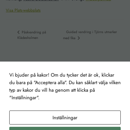
går inte att
Visa Plats-webbplats
välja bort. De
behövs för att
hemsidan
över huvud
Guidad vandring i Tjörns utmarker
Påskvandring på
Klädesholmen
med fika
taget ska
fungera.
Statistik
För att vi ska
Vi bjuder på kakor! Om du tycker det är ok, klickar
Ett kunskapsföretag med hjärtat i jorden
kunna
du bara på "Acceptera alla". Du kan såklart välja vilken
Om
Kontakt
Socialt
förbättra
typ av kakor du vill ha genom att klicka på
Om oss
Kontakt
Facebook
hemsidans
"Inställningar".
Hållbarhet
Bokningsvillkor
meet the locals
funktionalitet
In English
Kalender
Vastsverige.com
och
Auf Deutsch
uppbyggnad,
Inställningar
baserat på