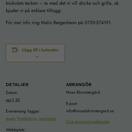
biokolets tecken – ta med det ni vill dricka och grilla, så
bjuder vi på enklare tilltugg.
För mer info ring Malin Bergenheim på
0739-574191.
Lägg till i kalender
DETALJER
ARRANGÖR
Moas Blomstergård
Datum:
april 30
E-post
info@moasblomstergard.se
Evenemang Taggar:
event
,
föreläsning
,
workshop
Visa Arrangör-webbplats
Webbplats: