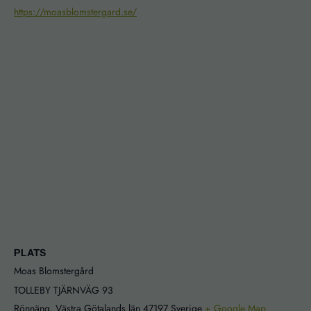
https://moasblomstergard.se/
PLATS
Moas Blomstergård
Nödvändiga
TOLLEBY TJÄRNVÄG 93
Dessa kakor
Rönnäng
,
Västra Götalands län
47197
Sverige
+ Google Map