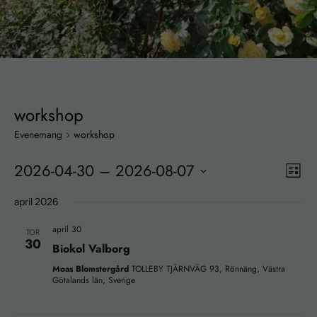
workshop
Evenemang
workshop
2026-04-30
 – 
2026-08-07
Vy-
Ev
Lista
navi
vyn
Välj
april 2026
datum.
april 30
TOR
30
Biokol Valborg
Moas Blomstergård
TOLLEBY TJÄRNVÄG 93, Rönnäng, Västra
Götalands län, Sverige