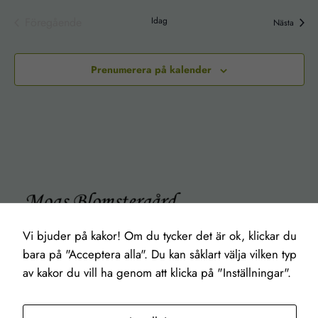
Föregående
Idag
Evene
Nästa
Evenemang
Prenumerera på kalender
Ett kunskapsföretag med hjärtat i jorden
Vi bjuder på kakor! Om du tycker det är ok, klickar du
Om
Kontakt
Socialt
bara på "Acceptera alla". Du kan såklart välja vilken typ
Om oss
Kontakt
Facebook
Hållbarhet
Bokningsvillkor
meet the locals
av kakor du vill ha genom att klicka på "Inställningar".
In English
Kalender
Vastsverige.com
Auf Deutsch
Nödvändiga